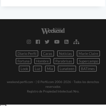
Diario Perfil
Caras
Noticias
Marie Claire
Fortuna
Hombre
Parabrisas
Supercampo
Look
Luz
Mia
Lunateen
BATimes
weekend.perfil.com -
| © Perfil.com 2006-2026 - Todos los derechos
reservados
Registro de Propiedad Intelectual: Nro.