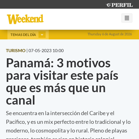
Thursday 6 de August de 2026
TEMAS DEL DÍA
TURISMO
|
07-05-2023 10:00
Panamá: 3 motivos
para visitar este país
que es más que un
canal
Se encuentra en la intersección del Caribe y el
Pacífico, y es un mix perfecto entre lo tradicional y lo
moderno, lo cosmopolita y lo rural. Pleno de playas
preciosas, también es rico en historia colonial.