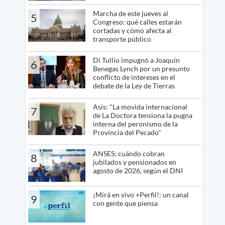
Marcha de este jueves al
5
Congreso: qué calles estarán
cortadas y cómo afecta al
transporte público
Di Tullio impugnó a Joaquín
6
Benegas Lynch por un presunto
conflicto de intereses en el
debate de la Ley de Tierras
Asís: "La movida internacional
7
de La Doctora tensiona la pugna
interna del peronismo de la
Provincia del Pecado"
ANSES: cuándo cobran
8
jubilados y pensionados en
agosto de 2026, según el DNI
¡Mirá en vivo +Perfil!: un canal
9
con gente que piensa