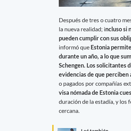
Después de tres o cuatro me
la nueva realidad; i
ncluso si
pueden cumplir con sus obli
informó que
Estonia permite 
durante un año, a lo que sum
Schengen. Los solicitantes 
evidencias de que perciben
o pagados por compañías extr
visa nómada de Estonia cue
duración de la estadía, y lo
cercana.
Leé también