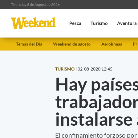
Thursday 6 de August de 2026
Pesca
Turismo
Aventura
Temas del Día
Weekend de agosto
Aerolíneas
Pr
TURISMO
|
02-08-2020 12:45
Hay países
trabajado
instalarse 
El confinamiento forzoso por 