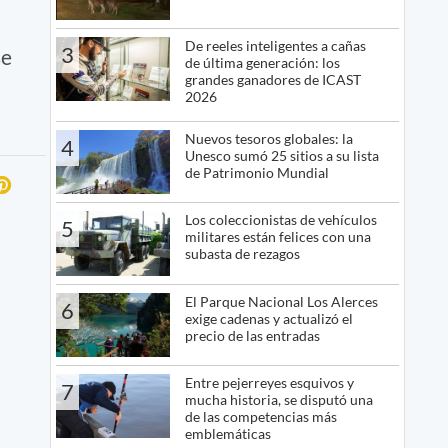
De reeles inteligentes a cañas
3
se
de última generación: los
grandes ganadores de ICAST
2026
Nuevos tesoros globales: la
4
Unesco sumó 25 sitios a su lista
de Patrimonio Mundial
Los coleccionistas de vehículos
5
militares están felices con una
subasta de rezagos
El Parque Nacional Los Alerces
6
exige cadenas y actualizó el
precio de las entradas
Entre pejerreyes esquivos y
7
mucha historia, se disputó una
de las competencias más
emblemáticas