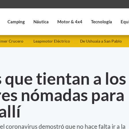
Camping
Náutica
Motor & 4x4
Tecnología
Equ
imer Crucero
Leapmotor Eléctrico
De Ushuaia a San Pablo
 que tientan a los
res nómadas para
allí
el coronavirus demostró que no hace falta ir a la