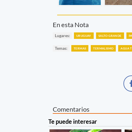
En esta Nota
Lugares:
URUGUAY
SALTO GRANDE
P
Temas:
TERMAS
TERMALISMO
AGUA 
Comentarios