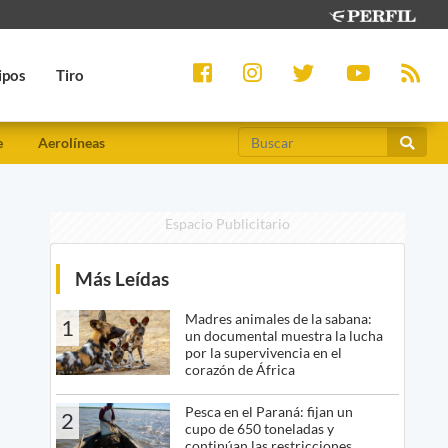
ipos
Tiro
e
Aerolíneas
Espacio Publicitario
Más Leídas
Madres animales de la sabana:
1
un documental muestra la lucha
por la supervivencia en el
corazón de África
Pesca en el Paraná: fijan un
2
cupo de 650 toneladas y
continúan las restricciones