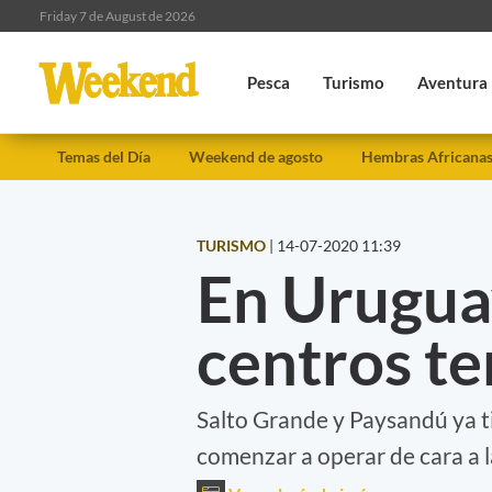
Friday 7 de August de 2026
Pesca
Turismo
Aventura
Temas del Día
Weekend de agosto
Hembras Africana
TURISMO
|
14-07-2020 11:39
En Urugua
centros t
Salto Grande y Paysandú ya t
comenzar a operar de cara a l