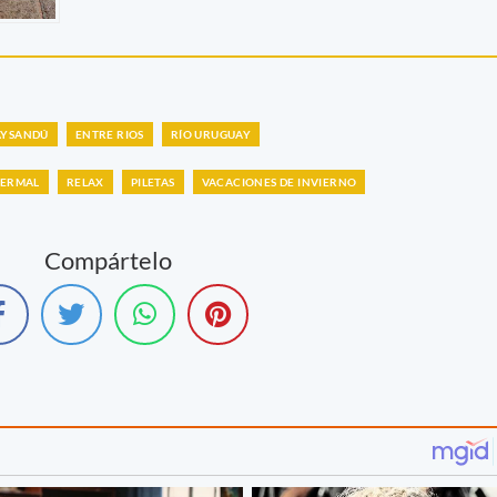
AYSANDÚ
ENTRE RIOS
RÍO URUGUAY
TERMAL
RELAX
PILETAS
VACACIONES DE INVIERNO
Compártelo