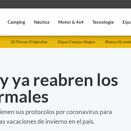
Camping
Náutica
Motor & 4x4
Tecnología
Equ
s
10 Pizzas Originales
Dique Campo Alegre
Blanca Grand
y ya reabren los
ermales
ienen sus protocolos por coronavirus para
as vacaciones de invierno en el país.