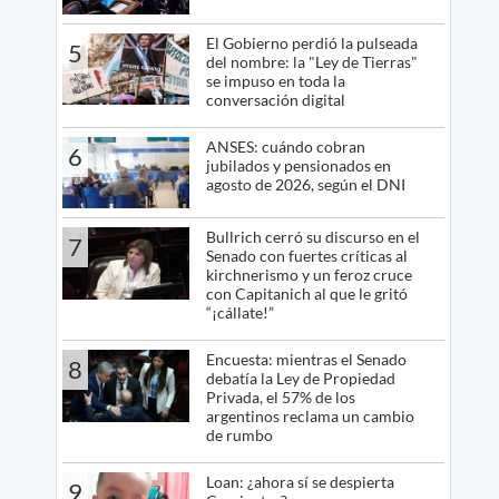
El Gobierno perdió la pulseada
5
del nombre: la "Ley de Tierras"
se impuso en toda la
conversación digital
ANSES: cuándo cobran
6
jubilados y pensionados en
agosto de 2026, según el DNI
Bullrich cerró su discurso en el
7
Senado con fuertes críticas al
kirchnerismo y un feroz cruce
con Capitanich al que le gritó
“¡cállate!”
Encuesta: mientras el Senado
8
debatía la Ley de Propiedad
Privada, el 57% de los
argentinos reclama un cambio
de rumbo
Loan: ¿ahora sí se despierta
9