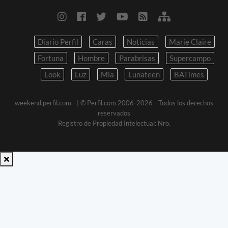
Diario Perfil
Caras
Noticias
Marie Claire
Fortuna
Hombre
Parabrisas
Supercampo
Look
Luz
Mia
Lunateen
BATimes
weekend.perfil.com -
| © Perfil.com 2006-2026 - Todos los derechos
reservados
Registro de Propiedad Intelectual: Nro.