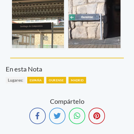
En esta Nota
Lugares:
ESPAÑA
OURENSE
MADRID
Compártelo