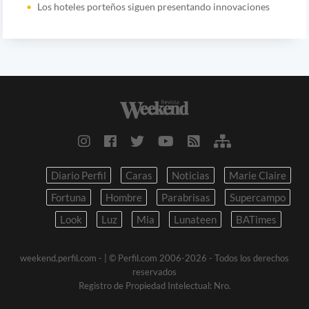
Los hoteles porteños siguen presentando innovaciones
Diario Perfil
Caras
Noticias
Marie Claire
Fortuna
Hombre
Parabrisas
Supercampo
Look
Luz
Mia
Lunateen
BATimes
weekend.perfil.com -
| © Perfil.com 2006-2026 - Todos los derechos
reservados
Registro de Propiedad Intelectual: Nro.