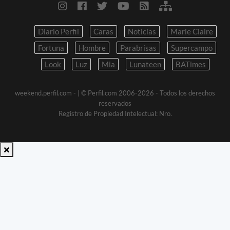
Diario Perfil
Caras
Noticias
Marie Claire
Fortuna
Hombre
Parabrisas
Supercampo
Look
Luz
Mia
Lunateen
BATimes
weekend.perfil.com -
| © Perfil.com 2006-2026 - Todos los derechos
reservados
Registro de Propiedad Intelectual: Nro.