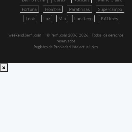
Fortuna
Hombre
Parabrisas
Supercampo
Look
Luz
Mia
Lunateen
BATimes
weekend.perfil.com -
| © Perfil.com 2006-2026 - Todos los derechos
reservados
Registro de Propiedad Intelectual: Nro.