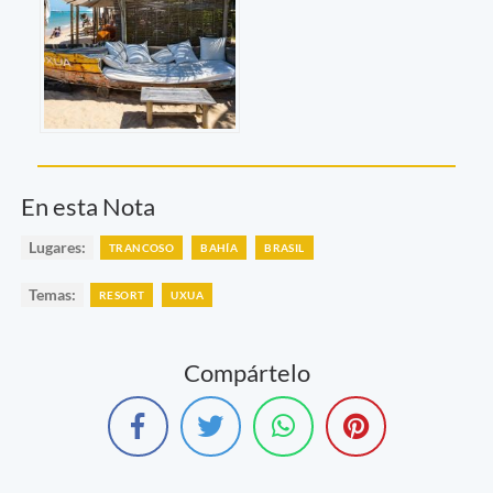
En esta Nota
Lugares:
TRANCOSO
BAHÍA
BRASIL
Temas:
RESORT
UXUA
Compártelo