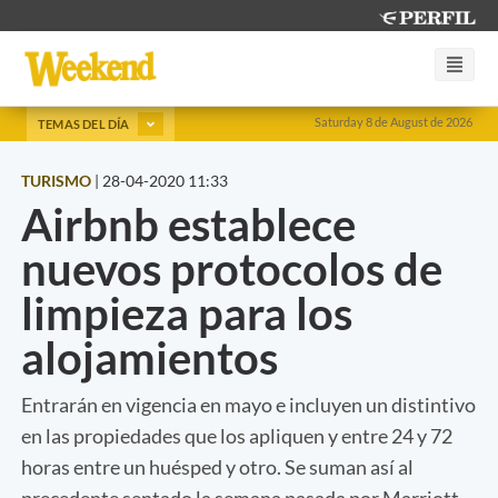
Saturday 8 de August de 2026
TEMAS DEL DÍA
TURISMO
|
28-04-2020 11:33
Airbnb establece
nuevos protocolos de
limpieza para los
alojamientos
Entrarán en vigencia en mayo e incluyen un distintivo
en las propiedades que los apliquen y entre 24 y 72
horas entre un huésped y otro. Se suman así al
precedente sentado la semana pasada por Marriott.