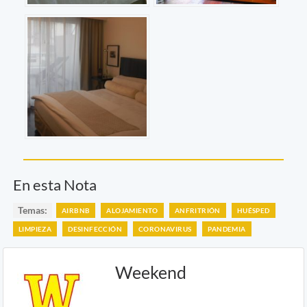
En esta Nota
Temas:
AIRBNB
ALOJAMIENTO
ANFRITRIÓN
HUÉSPED
LIMPIEZA
DESINFECCIÓN
CORONAVIRUS
PANDEMIA
Weekend