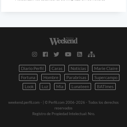
Diario Perfil
Caras
Noticias
Marie Claire
Fortuna
Hombre
Parabrisas
Supercampo
Look
Luz
Mia
Lunateen
BATimes
weekend.perfil.com -
| © Perfil.com 2006-2026 - Todos los derechos
reservados
Registro de Propiedad Intelectual: Nro.