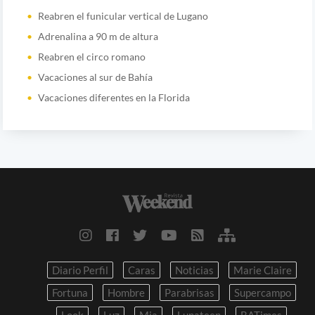
Reabren el funicular vertical de Lugano
Adrenalina a 90 m de altura
Reabren el circo romano
Vacaciones al sur de Bahía
Vacaciones diferentes en la Florida
Diario Perfil
Caras
Noticias
Marie Claire
Fortuna
Hombre
Parabrisas
Supercampo
Look
Luz
Mia
Lunateen
BATimes