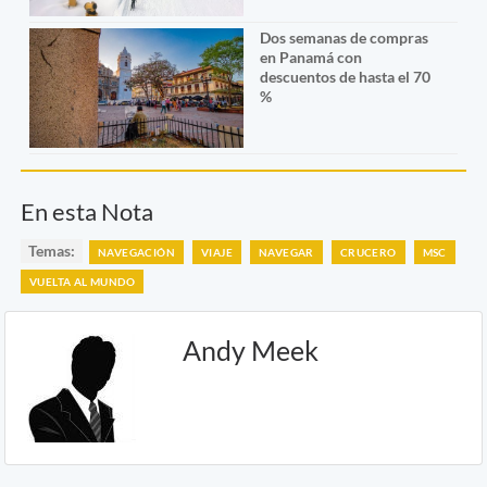
Dos semanas de compras
en Panamá con
descuentos de hasta el 70
%
En esta Nota
Temas:
NAVEGACIÓN
VIAJE
NAVEGAR
CRUCERO
MSC
VUELTA AL MUNDO
Andy Meek