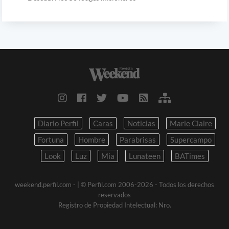
Diario Perfil
Caras
Noticias
Marie Claire
Fortuna
Hombre
Parabrisas
Supercampo
Look
Luz
Mia
Lunateen
BATimes
weekend.perfil.com -
| © Perfil.com 2006-2026 - Todos los derechos
reservados
Registro de Propiedad Intelectual: Nro.