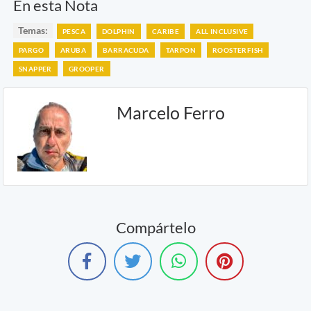
En esta Nota
Temas:
PESCA
DOLPHIN
CARIBE
ALL INCLUSIVE
PARGO
ARUBA
BARRACUDA
TARPON
ROOSTERFISH
SNAPPER
GROOPER
Marcelo Ferro
Compártelo