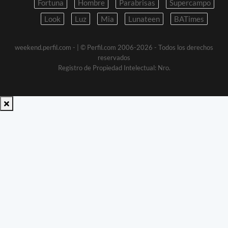
Fortuna
Hombre
Parabrisas
Supercampo
Look
Luz
Mia
Lunateen
BATimes
weekend.perfil.com -
| © Perfil.com 2006-2026 - Todos los derechos
reservados
Registro de Propiedad Intelectual: Nro.