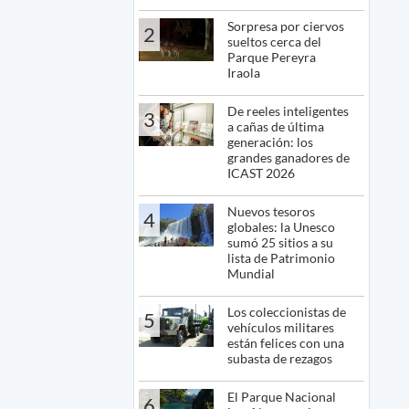
Sorpresa por ciervos
2
sueltos cerca del
Parque Pereyra
Iraola
De reeles inteligentes
3
a cañas de última
generación: los
grandes ganadores de
ICAST 2026
Nuevos tesoros
4
globales: la Unesco
sumó 25 sitios a su
lista de Patrimonio
Mundial
Los coleccionistas de
5
vehículos militares
están felices con una
subasta de rezagos
El Parque Nacional
6