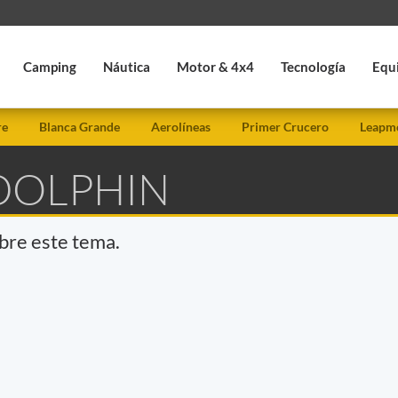
Camping
Náutica
Motor & 4x4
Tecnología
Equ
re
Blanca Grande
Aerolíneas
Primer Crucero
Leapmo
 DOLPHIN
obre este tema.