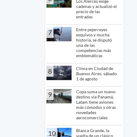
Los Alerces exige
cadenas y actualizó el
precio de las
entradas
Entre pejerreyes
7
esquivos y mucha
historia, se disputó
una de las
competencias más
emblemáticas
Clima en Ciudad de
8
Buenos Aires: sábado
1 de agosto
Copa suma un nuevo
9
destino vía Panamá,
Latam tiene aviones
más cómodos y otras
novedades
aerocomerciales
Blanca Grande, la
10
vuelta de un clásico