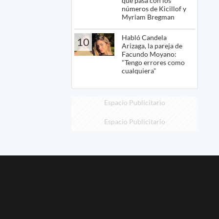
qué pasa con los
números de Kicillof y
Myriam Bregman
Habló Candela
10
Arizaga, la pareja de
Facundo Moyano:
"Tengo errores como
cualquiera"
Espacio Publicitario
Espacio Publicitario