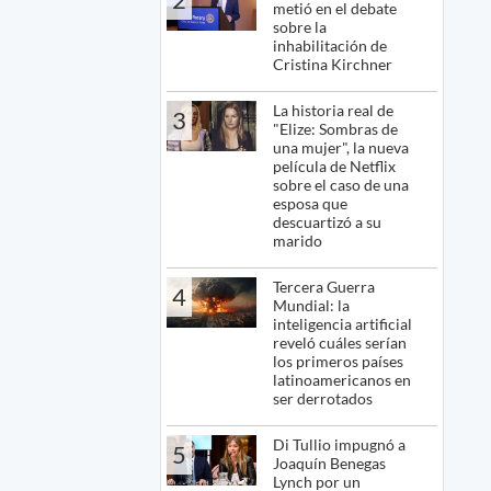
metió en el debate
sobre la
inhabilitación de
Cristina Kirchner
La historia real de
3
"Elize: Sombras de
una mujer", la nueva
película de Netflix
sobre el caso de una
esposa que
descuartizó a su
marido
Tercera Guerra
4
Mundial: la
inteligencia artificial
reveló cuáles serían
los primeros países
latinoamericanos en
ser derrotados
Di Tullio impugnó a
5
Joaquín Benegas
Lynch por un