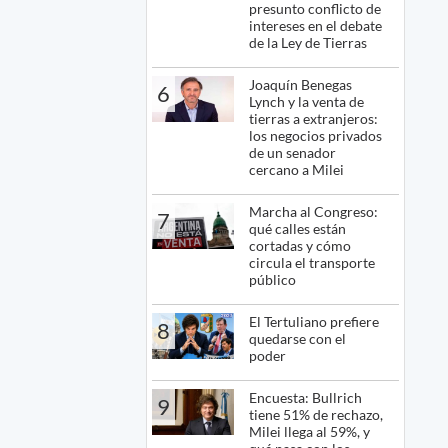
presunto conflicto de
intereses en el debate
de la Ley de Tierras
Joaquín Benegas
6
Lynch y la venta de
tierras a extranjeros:
los negocios privados
de un senador
cercano a Milei
Marcha al Congreso:
7
qué calles están
cortadas y cómo
circula el transporte
público
El Tertuliano prefiere
8
quedarse con el
poder
Encuesta: Bullrich
9
tiene 51% de rechazo,
Milei llega al 59%, y