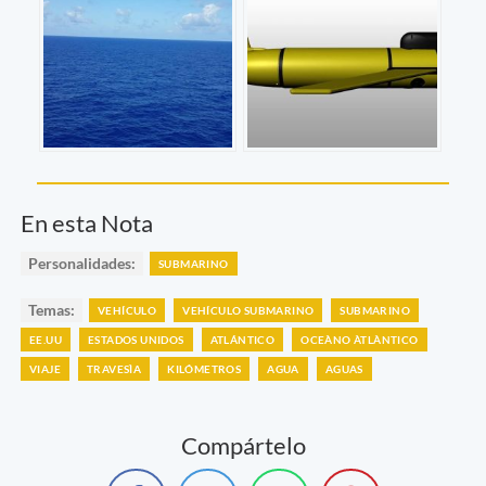
En esta Nota
Personalidades:
SUBMARINO
Temas:
VEHÍCULO
VEHÍCULO SUBMARINO
SUBMARINO
EE.UU
ESTADOS UNIDOS
ATLÁNTICO
OCEÀNO ÀTLÀNTICO
VIAJE
TRAVESÌA
KILÓMETROS
AGUA
AGUAS
Compártelo