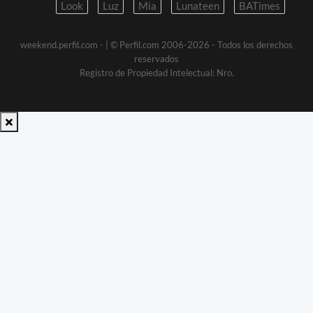
Look
Luz
Mia
Lunateen
BATimes
weekend.perfil.com -
| © Perfil.com 2006-2026 - Todos los derechos
reservados
Registro de Propiedad Intelectual: Nro.