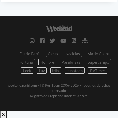
Diario Perfil
Caras
Noticias
Marie Claire
Fortuna
Hombre
Parabrisas
Supercampo
Look
Luz
Mia
Lunateen
BATimes
weekend.perfil.com -
| © Perfil.com 2006-2026 - Todos los derechos
reservados
Registro de Propiedad Intelectual: Nro.