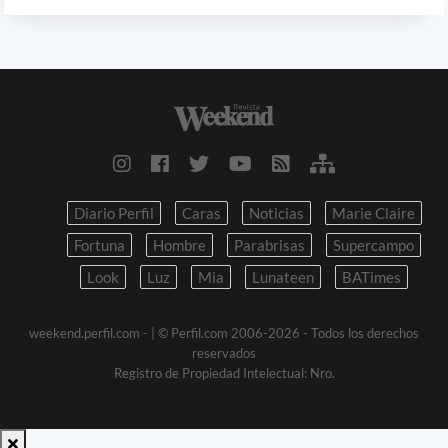
Diario Perfil
Caras
Noticias
Marie Claire
Fortuna
Hombre
Parabrisas
Supercampo
Look
Luz
Mia
Lunateen
BATimes
weekend.perfil.com -
| © Perfil.com 2006-2026 - Todos los derechos
reservados
Registro de Propiedad Intelectual: Nro.