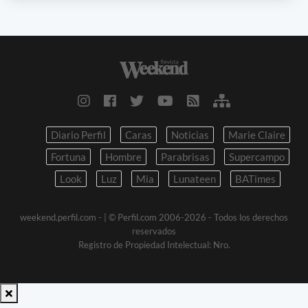
Diario Perfil
Caras
Noticias
Marie Claire
Fortuna
Hombre
Parabrisas
Supercampo
Look
Luz
Mia
Lunateen
BATimes
weekend.perfil.com -
| © Perfil.com 2006-2026 - Todos los derechos
reservados
Registro de Propiedad Intelectual: Nro.