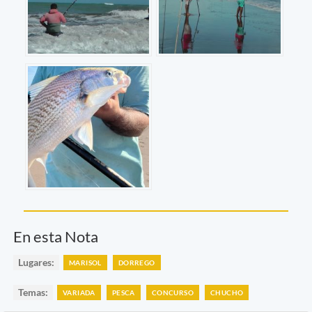
En esta Nota
Lugares:
MARISOL
DORREGO
Temas:
VARIADA
PESCA
CONCURSO
CHUCHO