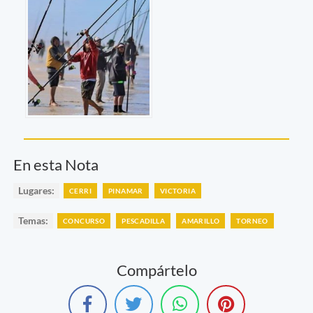
En esta Nota
Lugares:
CERRI
PINAMAR
VICTORIA
Temas:
CONCURSO
PESCADILLA
AMARILLO
TORNEO
Compártelo