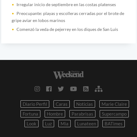
Irregular inicio de septiembre en las costas platenses
Preocupante: playas y escolleras cerradas por el brote de
gripe aviar en lobos marinos
Comenzó la veda de pejerrey en los diques de San Luis
Diario Perfil
Caras
Noticias
Marie Claire
Fortuna
Hombre
Parabrisas
Supercampo
Look
Luz
Mia
Lunateen
BATimes