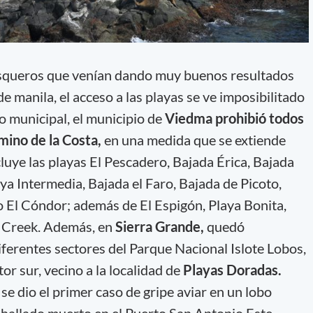
pesqueros que venían dando muy buenos resultados
 de manila, el acceso a las playas se ve imposibilitado
 municipal, el municipio de
Viedma prohibió todos
amino de la Costa,
en una medida que se extiende
cluye las playas El Pescadero, Bajada Érica, Bajada
aya Intermedia, Bajada el Faro, Bajada de Picoto,
io El Cóndor; además de El Espigón, Playa Bonita,
a Creek. Además, en
Sierra Grande,
quedó
iferentes sectores del Parque Nacional Islote Lobos,
tor sur, vecino a la localidad de
Playas Doradas.
se dio el primer caso de gripe aviar en un lobo
e hallado muerto en el Puerto San Antonio Este,