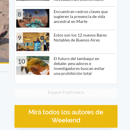
Encuentran rastros claves que
8
sugieren la presencia de vida
ancestral en Marte
Estos son los 12 nuevos Bares
9
Notables de Buenos Aires
El futuro del tambaqui en
10
debate: pescadores e
investigadores buscan evitar
una prohibición total
Espacio Publicitario
Mirá todos los autores de
Weekend