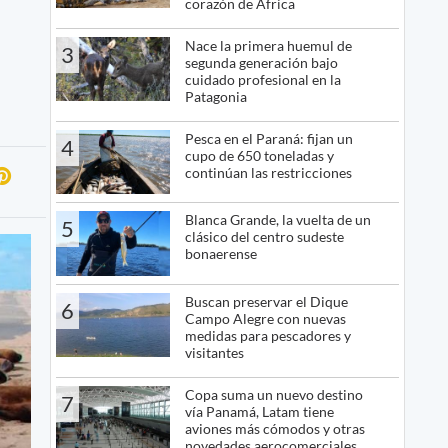
corazón de África
Nace la primera huemul de
3
segunda generación bajo
cuidado profesional en la
Patagonia
Pesca en el Paraná: fijan un
4
cupo de 650 toneladas y
continúan las restricciones
Blanca Grande, la vuelta de un
5
clásico del centro sudeste
bonaerense
Buscan preservar el Dique
6
Campo Alegre con nuevas
medidas para pescadores y
visitantes
Copa suma un nuevo destino
7
vía Panamá, Latam tiene
aviones más cómodos y otras
novedades aerocomerciales