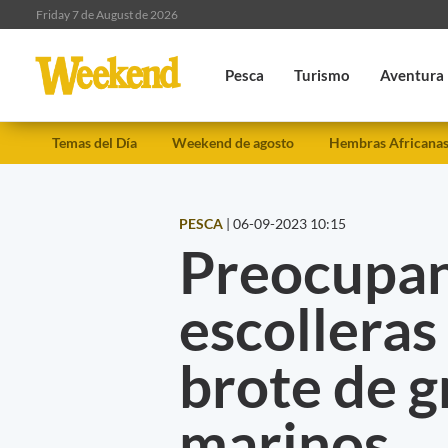
Friday 7 de August de 2026
Pesca
Turismo
Aventura
Temas del Día
Weekend de agosto
Hembras Africana
PESCA
|
06-09-2023 10:15
Preocupan
escolleras
brote de g
marinos