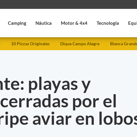
Camping
Náutica
Motor & 4x4
Tecnología
Equ
s
10 Pizzas Originales
Dique Campo Alegre
Blanca Grand
te: playas y
 cerradas por el
ripe aviar en lobo