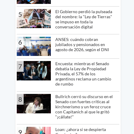
El Gobierno perdió la pulseada
5
del nombre: la "Ley de Tierras"
se impuso en toda la
conversación digital
ANSES: cuándo cobran
6
jubilados y pensionados en
agosto de 2026, según el DNI
Encuesta: mientras el Senado
7
debatía la Ley de Propiedad
Privada, el 57% de los
argentinos reclama un cambio
de rumbo
Bullrich cerró su discurso en el
8
Senado con fuertes críticas al
kirchnerismo y un feroz cruce
con Capitanich al que le gritó
“¡cállate!”
Loan: ¿ahora sí se despierta
9