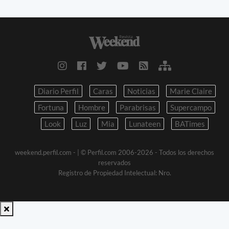
Diario Perfil
Caras
Noticias
Marie Claire
Fortuna
Hombre
Parabrisas
Supercampo
Look
Luz
Mia
Lunateen
BATimes
weekend.perfil.com -
| © Perfil.com 2006-2026 - Todos los derechos
reservados
Registro de Propiedad Intelectual: Nro.