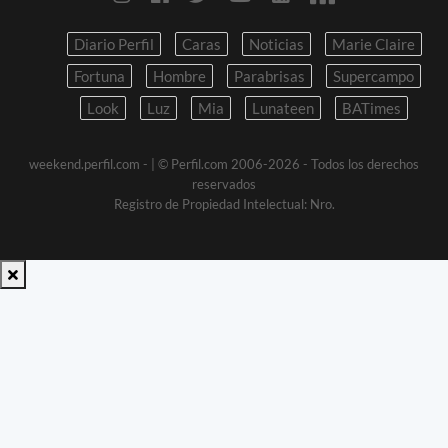
Diario Perfil
Caras
Noticias
Marie Claire
Fortuna
Hombre
Parabrisas
Supercampo
Look
Luz
Mia
Lunateen
BATimes
weekend.perfil.com -
| © Perfil.com 2006-2026 - Todos los derechos
reservados
Registro de Propiedad Intelectual: Nro.