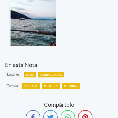
En esta Nota
Lugares:
SALTA
CABRA CORRAL
Temas:
CARNADA
MOJARRA
PEJERREY
Compártelo