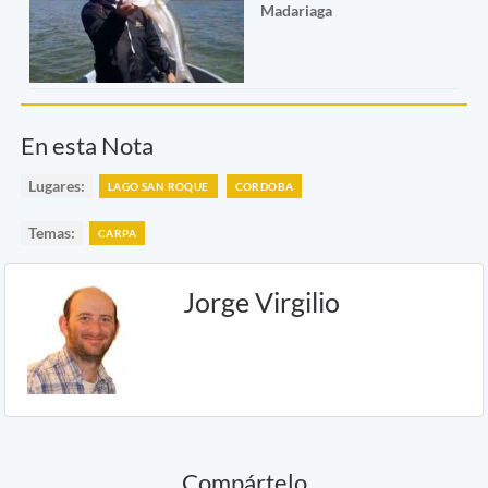
Madariaga
En esta Nota
Lugares:
LAGO SAN ROQUE
CORDOBA
Temas:
CARPA
Jorge Virgilio
Compártelo