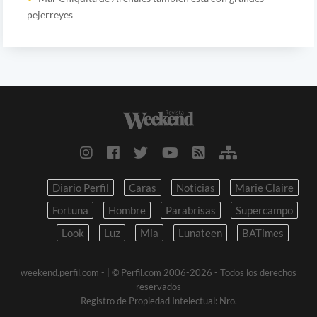
pejerreyes
Diario Perfil
Caras
Noticias
Marie Claire
Fortuna
Hombre
Parabrisas
Supercampo
Look
Luz
Mia
Lunateen
BATimes
weekend.perfil.com -
| © Perfil.com 2006-2026 - Todos los derechos
reservados
Registro de Propiedad Intelectual: Nro.