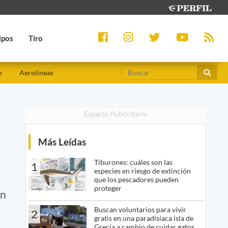
ipos
Tiro
e
Aerolíneas
Espacio Publicitario
Más Leídas
Tiburones: cuáles son las
1
especies en riesgo de extinción
que los pescadores pueden
proteger
en
Buscan voluntarios para vivir
2
gratis en una paradisíaca isla de
Grecia a cambio de cuidar gatos