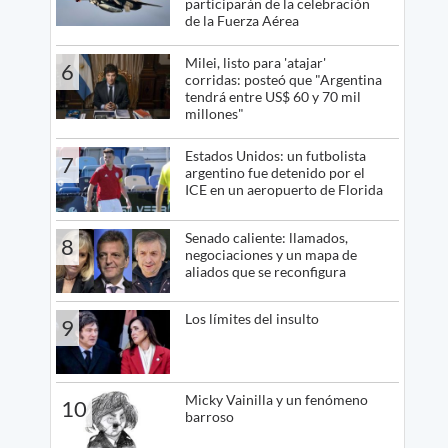
participarán de la celebración
de la Fuerza Aérea
Milei, listo para 'atajar'
6
corridas: posteó que "Argentina
tendrá entre US$ 60 y 70 mil
millones"
Estados Unidos: un futbolista
7
argentino fue detenido por el
ICE en un aeropuerto de Florida
Senado caliente: llamados,
8
negociaciones y un mapa de
aliados que se reconfigura
Los límites del insulto
9
Micky Vainilla y un fenómeno
10
barroso