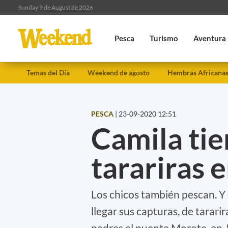
Sunday 9 de August de 2026
Pesca
Turismo
Aventura
Temas del Día
Weekend de agosto
Hembras Africana
PESCA
|
23-09-2020 12:51
Camila tie
tarariras 
Los chicos también pescan. Y
llegar sus capturas, de tararir
padres el puente Morote, en 