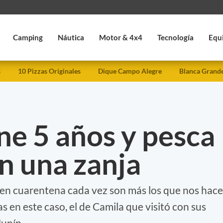
Camping
Náutica
Motor & 4x4
Tecnología
Equ
s
10 Pizzas Originales
Dique Campo Alegre
Blanca Grand
ne 5 años y pesca
en una zanja
 en cuarentena cada vez son más los que nos hac
as en este caso, el de Camila que visitó con sus
Junín.