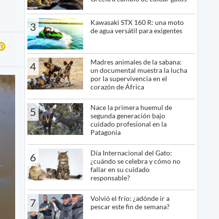
Kawasaki STX 160 R: una moto
3
de agua versátil para exigentes
Madres animales de la sabana:
4
un documental muestra la lucha
por la supervivencia en el
corazón de África
Nace la primera huemul de
5
segunda generación bajo
cuidado profesional en la
Patagonia
Día Internacional del Gato:
6
¿cuándo se celebra y cómo no
fallar en su cuidado
responsable?
Volvió el frío: ¿adónde ir a
7
pescar este fin de semana?