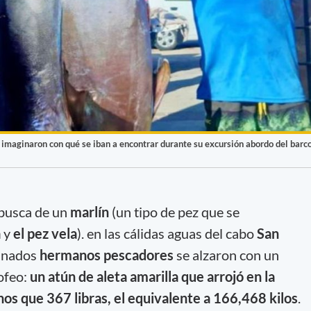
maginaron con qué se iban a encontrar durante su excursión abordo del barc
 busca de un
marlín
(un tipo de pez que se
a
y
el pez vela
). en las cálidas aguas del cabo
San
tunados
hermanos pescadores
se alzaron con un
ofeo:
un atún de aleta amarilla que arrojó en la
os que 367 libras, el equivalente a 166,468 kilos
.