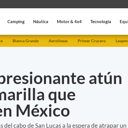
Camping
Náutica
Motor & 4x4
Tecnología
Equ
re
Blanca Grande
Aerolíneas
Primer Crucero
Leapmo
presionante atún
marilla que
en México
 del cabo de San Lucas a la espera de atrapar un