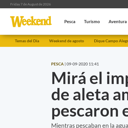
Friday 7 de August de 2026
Pesca
Turismo
Aventura
Temas del Día
Weekend de agosto
Dique Campo Aleg
PESCA
|
09-09-2020 11:41
Mirá el im
de aleta a
pescaron 
Mientras pescaban en la aguas