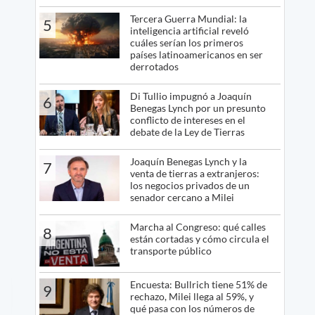
Tercera Guerra Mundial: la
5
inteligencia artificial reveló
cuáles serían los primeros
países latinoamericanos en ser
derrotados
Di Tullio impugnó a Joaquín
6
Benegas Lynch por un presunto
conflicto de intereses en el
debate de la Ley de Tierras
Joaquín Benegas Lynch y la
7
venta de tierras a extranjeros:
los negocios privados de un
senador cercano a Milei
Marcha al Congreso: qué calles
8
están cortadas y cómo circula el
transporte público
Encuesta: Bullrich tiene 51% de
9
rechazo, Milei llega al 59%, y
qué pasa con los números de