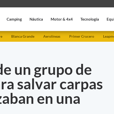
Camping
Náutica
Motor & 4x4
Tecnología
Equ
re
Blanca Grande
Aerolíneas
Primer Crucero
Leapmo
de un grupo de
ra salvar carpas
zaban en una