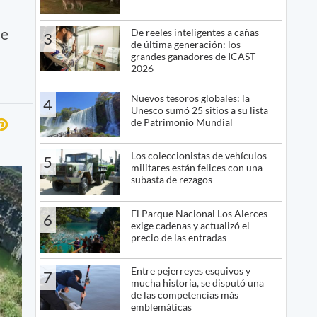
ue
De reeles inteligentes a cañas
3
de última generación: los
grandes ganadores de ICAST
2026
Nuevos tesoros globales: la
4
Unesco sumó 25 sitios a su lista
de Patrimonio Mundial
Los coleccionistas de vehículos
5
militares están felices con una
subasta de rezagos
El Parque Nacional Los Alerces
6
exige cadenas y actualizó el
precio de las entradas
Entre pejerreyes esquivos y
7
mucha historia, se disputó una
de las competencias más
emblemáticas