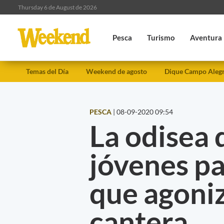
Thursday 6 de August de 2026
Pesca
Turismo
Aventura
Temas del Día
Weekend de agosto
Dique Campo Aleg
PESCA
|
08-09-2020 09:54
La odisea 
jóvenes pa
que agoni
cantera