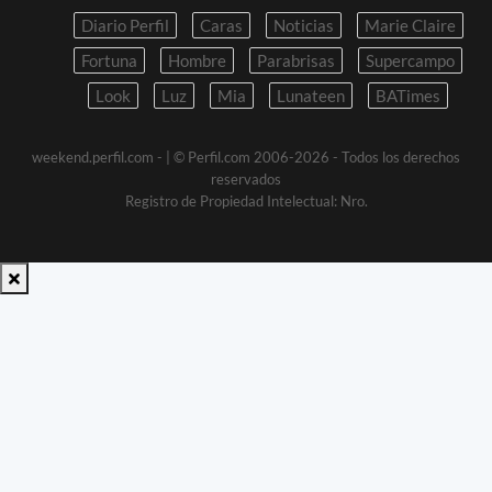
Diario Perfil
Caras
Noticias
Marie Claire
Fortuna
Hombre
Parabrisas
Supercampo
Look
Luz
Mia
Lunateen
BATimes
weekend.perfil.com -
| © Perfil.com 2006-2026 - Todos los derechos
reservados
Registro de Propiedad Intelectual: Nro.