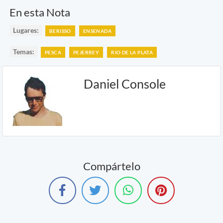
En esta Nota
Lugares:
BERISSO
ENSENADA
Temas:
PESCA
PEJERREY
RIO DE LA PLATA
Daniel Console
Compártelo