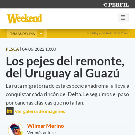
Thursday 6 de August de 2026
TEMAS DEL DÍA
PESCA
|
04-06-2022 10:00
Los pejes del remonte,
del Uruguay al Guazú
La ruta migratoria de esta especie anádroma la lleva a
conquistar cada rincón del Delta. Le seguimos el paso
por canchas clásicas que no fallan.
Ver galería de imágenes
Wilmar Merino
Ver más autores