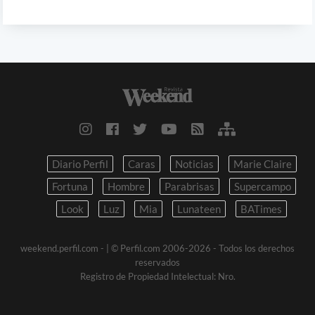
Diario Perfil
Caras
Noticias
Marie Claire
Fortuna
Hombre
Parabrisas
Supercampo
Look
Luz
Mia
Lunateen
BATimes
weekend.perfil.com -
| © Perfil.com 2006-2026 - Todos los derechos
reservados
Registro de Propiedad Intelectual: Nro.