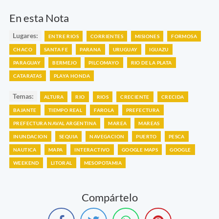
En esta Nota
Lugares:
ENTRE RIOS
CORRIENTES
MISIONES
FORMOSA
CHACO
SANTA FE
PARANA
URUGUAY
IGUAZU
PARAGUAY
BERMEJO
PILCOMAYO
RIO DE LA PLATA
CATARATAS
PLAYA HONDA
Temas:
ALTURA
RIO
RIOS
CRECIENTE
CRECIDA
BAJANTE
TIEMPO REAL
FAROLA
PREFECTURA
PREFECTURA NAVAL ARGENTINA
MAREA
MAREAS
INUNDACION
SEQUIA
NAVEGACION
PUERTO
PESCA
NAUTICA
MAPA
INTERACTIVO
GOOGLE MAPS
GOOGLE
WEEKEND
LITORAL
MESOPOTAMIA
Compártelo