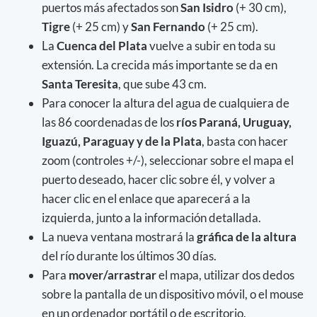
puertos más afectados son
San Isidro
(+ 30 cm),
Tigre
(+ 25 cm) y
San Fernando
(+ 25 cm).
La
Cuenca del Plata
vuelve a subir en toda su
extensión. La crecida más importante se da en
Santa Teresita
, que sube 43 cm.
Para conocer la altura del agua de cualquiera de
las 86 coordenadas de los
ríos Paraná, Uruguay,
Iguazú, Paraguay y de la Plata
, basta con hacer
zoom (controles +/-), seleccionar sobre el mapa el
puerto deseado, hacer clic sobre él, y volver a
hacer clic en el enlace que aparecerá a la
izquierda, junto a la información detallada.
La nueva ventana mostrará la
gráfica de la altura
del río durante los últimos 30 días.
Para
mover/arrastrar
el mapa, utilizar dos dedos
sobre la pantalla de un dispositivo móvil, o el mouse
en un ordenador portátil o de escritorio.