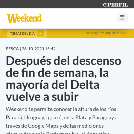
Saturday 8 de August de 2026
TEMAS DEL DÍA
PESCA
|
26-10-2020 15:42
Después del descenso
de fin de semana, la
mayoría del Delta
vuelve a subir
Weekend te permite conocer la altura de los ríos
Paraná, Uruguay, Iguazú, de la Plata y Paraguay a
través de Google Maps y de las mediciones
efectuadas por la Prefectura Naval Argentina.