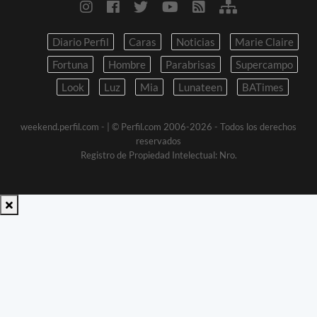
Diario Perfil
Caras
Noticias
Marie Claire
Fortuna
Hombre
Parabrisas
Supercampo
Look
Luz
Mia
Lunateen
BATimes
weekend.perfil.com -
| © Perfil.com 2006-2026 - Todos los derechos
reservados
Registro de Propiedad Intelectual: Nro.