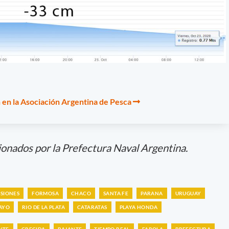
 en la Asociación Argentina de Pesca
ionados por la Prefectura Naval Argentina.
ISIONES
FORMOSA
CHACO
SANTA FE
PARANA
URUGUAY
AYO
RIO DE LA PLATA
CATARATAS
PLAYA HONDA
NTE
CRECIDA
BAJANTE
TIEMPO REAL
FAROLA
PREFECTURA