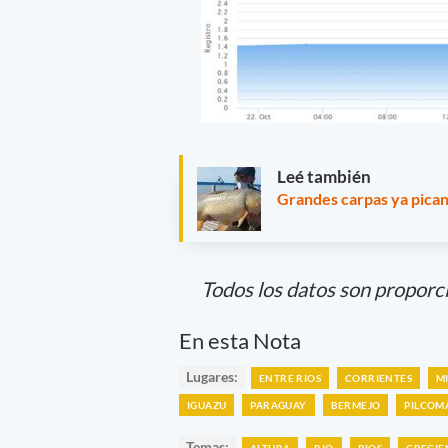
Leé también
Grandes carpas ya pican
Todos los datos son proporc
En esta Nota
Lugares:
ENTRE RIOS
CORRIENTES
M
IGUAZU
PARAGUAY
BERMEJO
PILCOM
Temas:
ALTURA
RIO
RIOS
CRECIE