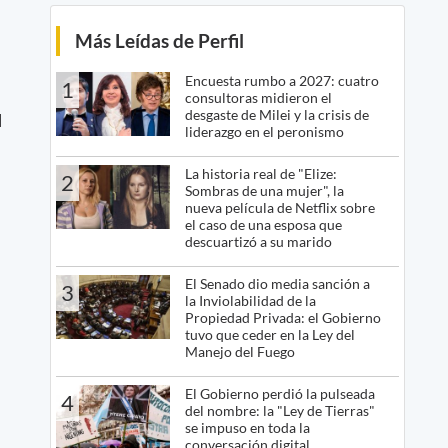
Más Leídas de Perfil
Encuesta rumbo a 2027: cuatro
1
consultoras midieron el
desgaste de Milei y la crisis de
l
liderazgo en el peronismo
La historia real de "Elize:
2
Sombras de una mujer", la
nueva película de Netflix sobre
el caso de una esposa que
descuartizó a su marido
El Senado dio media sanción a
3
la Inviolabilidad de la
Propiedad Privada: el Gobierno
tuvo que ceder en la Ley del
Manejo del Fuego
El Gobierno perdió la pulseada
4
del nombre: la "Ley de Tierras"
se impuso en toda la
conversación digital