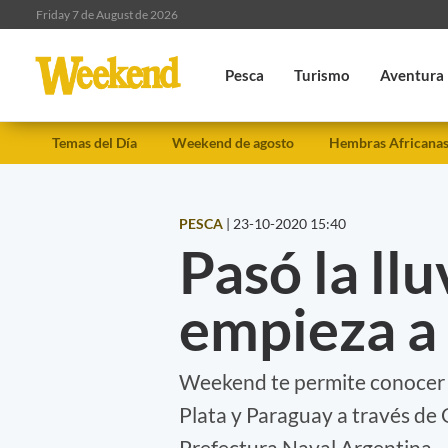
Friday 7 de August de 2026
Pesca
Turismo
Aventura
Temas del Día
Weekend de agosto
Hembras Africana
PESCA
|
23-10-2020 15:40
Pasó la llu
empieza a 
Weekend te permite conocer la
Plata y Paraguay a través de
Prefectura Naval Argentina.