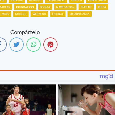
MAREAS
INUNDACION
SEQUIA
NAVEGACION
PUERTO
PESCA
E MAPS
GOOGLE
WEEKEND
LITORAL
MESOPOTAMIA
Compártelo