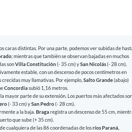
os caras distintas. Por una parte, podemos ver subidas de hast
orado
; mientras que también se observan bajadas en muchos
das son
Villa Constitución
(- 35 cm) y
San Nicolás
(- 28 cm).
tivamente estable, con un descenso de pocos centímetros en
s crecidas muy llamativas. Por ejemplo,
Salto Grande
(abajo)
ue
Concordia
subió 1,16 metros.
 la mayor parte de su extensión. Los puertos más afectados so
ero
(- 33 cm) y
San Pedro
(- 28 cm).
mente a la baja.
Braga
registra un descenso de 55 cm, mientr
puerto que sube (+ 35 cm).
 de cualquiera de las 86 coordenadas de los
ríos Paraná,