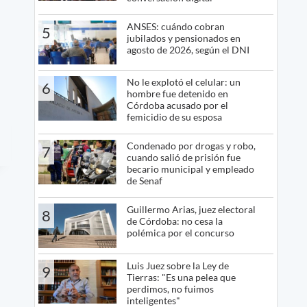
ANSES: cuándo cobran
5
jubilados y pensionados en
agosto de 2026, según el DNI
No le explotó el celular: un
6
hombre fue detenido en
Córdoba acusado por el
femicidio de su esposa
Condenado por drogas y robo,
7
cuando salió de prisión fue
becario municipal y empleado
de Senaf
Guillermo Arias, juez electoral
8
de Córdoba: no cesa la
polémica por el concurso
Luis Juez sobre la Ley de
9
Tierras: "Es una pelea que
perdimos, no fuimos
inteligentes"