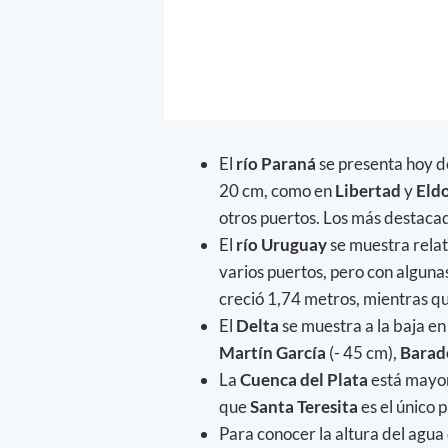
El
río Paraná
se presenta hoy d
20 cm, como en
Libertad
y
Eld
otros puertos. Los más destaca
El
río Uruguay
se muestra rela
varios puertos, pero con alguna
creció 1,74 metros, mientras q
El
Delta
se muestra a la baja en
Martín García
(- 45 cm),
Barad
La
Cuenca del Plata
está mayor
que
Santa
Teresita
es el único 
Para conocer la altura del agua