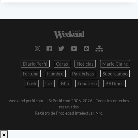
Diario Perfil
Caras
Noticias
Marie Claire
Fortuna
Hombre
Parabrisas
Supercampo
Look
Luz
Mia
Lunateen
BATimes
weekend.perfil.com -
| © Perfil.com 2006-2026 - Todos los derechos
reservados
Registro de Propiedad Intelectual: Nro.