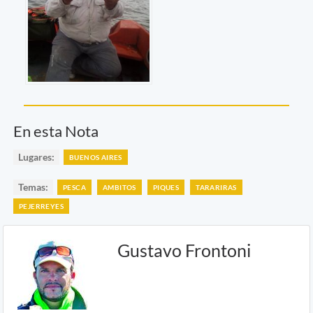
En esta Nota
Lugares:
BUENOS AIRES
Temas:
PESCA
AMBITOS
PIQUES
TARARIRAS
PEJERREYES
Gustavo Frontoni