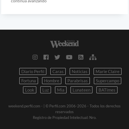
continúa avanzando
Diario Perfil
Caras
Noticias
Marie Claire
Fortuna
Hombre
Parabrisas
Supercampo
Look
Luz
Mia
Lunateen
BATimes
weekend.perfil.com -
| © Perfil.com 2006-2026 - Todos los derechos
reservados
Registro de Propiedad Intelectual: Nro.