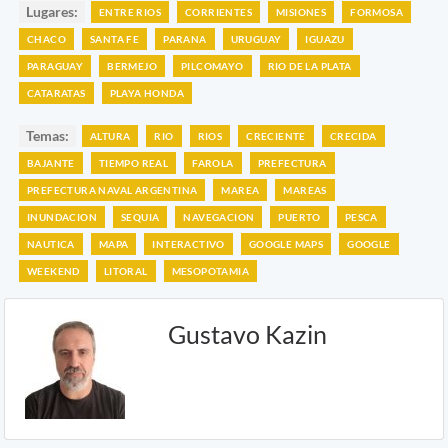
Lugares:
ENTRE RIOS
CORRIENTES
MISIONES
FORMOSA
CHACO
SANTA FE
PARANA
URUGUAY
IGUAZU
PARAGUAY
BERMEJO
PILCOMAYO
RIO DE LA PLATA
CATARATAS
PLAYA HONDA
Temas:
ALTURA
RIO
RIOS
CRECIENTE
CRECIDA
BAJANTE
TIEMPO REAL
FAROLA
PREFECTURA
PREFECTURA NAVAL ARGENTINA
MAREA
MAREAS
INUNDACION
SEQUIA
NAVEGACION
PUERTO
PESCA
NAUTICA
MAPA
INTERACTIVO
GOOGLE MAPS
GOOGLE
WEEKEND
LITORAL
MESOPOTAMIA
Gustavo Kazin