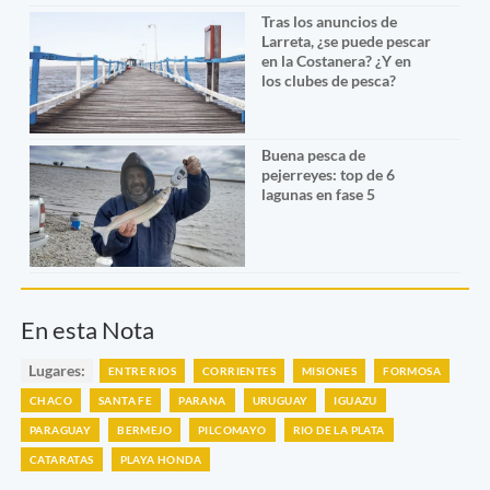
Tras los anuncios de
Larreta, ¿se puede pescar
en la Costanera? ¿Y en
los clubes de pesca?
Buena pesca de
pejerreyes: top de 6
lagunas en fase 5
En esta Nota
Lugares:
ENTRE RIOS
CORRIENTES
MISIONES
FORMOSA
CHACO
SANTA FE
PARANA
URUGUAY
IGUAZU
PARAGUAY
BERMEJO
PILCOMAYO
RIO DE LA PLATA
CATARATAS
PLAYA HONDA