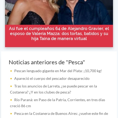
Así fue el cumpleaños 64 de Alejandro Gravier, el
esposo de Valeria Mazza: dos tortas, batidos y su
hija Taina de manera virtual
Noticias anteriores de "Pesca"
Pescan lenguado gigante en Mar del Plata: ¡10,700 kg!
Apareció el cuerpo del pescador desaparecido
Tras los anuncios de Larreta, ¿se puede pescar en la
Costanera? ¿Y en los clubes de pesca?
Río Paraná: en Paso de la Patria, Corrientes, en tres días
creció 86 cm
Pesca en la Costanera de Buenos Aires: ¿vuelve este fin de