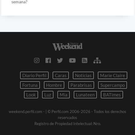
semana?
Diario Perfil
Caras
Noticias
Marie Claire
Fortuna
Hombre
Parabrisas
Supercampo
Look
Luz
Mia
Lunateen
BATimes
weekend.perfil.com -
| © Perfil.com 2006-2026 - Todos los derechos
reservados
Registro de Propiedad Intelectual: Nro.