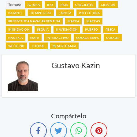
Temas:
ALTURA
RIO
RIOS
CRECIENTE
CRECIDA
BAJANTE
TIEMPO REAL
FAROLA
PREFECTURA
PREFECTURA NAVAL ARGENTINA
MAREA
MAREAS
INUNDACION
SEQUIA
NAVEGACION
PUERTO
PESCA
NAUTICA
MAPA
INTERACTIVO
GOOGLE MAPS
GOOGLE
WEEKEND
LITORAL
MESOPOTAMIA
Gustavo Kazin
Compártelo