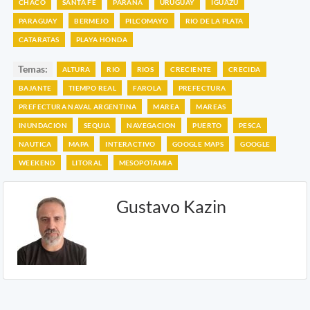
CHACO
SANTA FE
PARANA
URUGUAY
IGUAZU
PARAGUAY
BERMEJO
PILCOMAYO
RIO DE LA PLATA
CATARATAS
PLAYA HONDA
Temas:
ALTURA
RIO
RIOS
CRECIENTE
CRECIDA
BAJANTE
TIEMPO REAL
FAROLA
PREFECTURA
PREFECTURA NAVAL ARGENTINA
MAREA
MAREAS
INUNDACION
SEQUIA
NAVEGACION
PUERTO
PESCA
NAUTICA
MAPA
INTERACTIVO
GOOGLE MAPS
GOOGLE
WEEKEND
LITORAL
MESOPOTAMIA
Gustavo Kazin