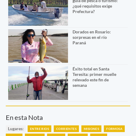
guía de pesca o turismo:
¿qué requisitos exige
Prefectura?
Dorados en Rosario:
sorpresas en el río
Paraná
Éxito total en Santa
Teresita: primer muelle
relevado este fin de
semana
En esta Nota
Lugares:
ENTRE RIOS
CORRIENTES
MISIONES
FORMOSA