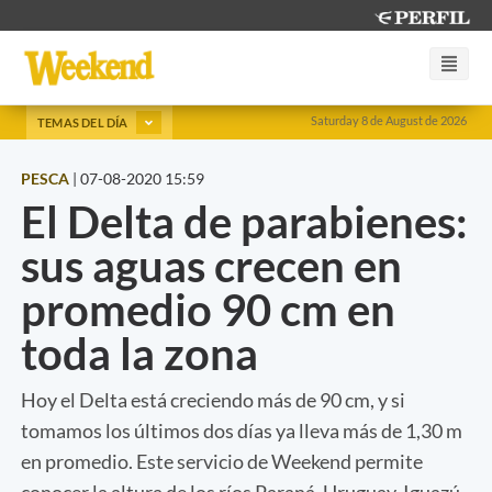
Saturday 8 de August de 2026
TEMAS DEL DÍA
PESCA
|
07-08-2020 15:59
El Delta de parabienes:
sus aguas crecen en
promedio 90 cm en
toda la zona
Hoy el Delta está creciendo más de 90 cm, y si
tomamos los últimos dos días ya lleva más de 1,30 m
en promedio. Este servicio de Weekend permite
conocer la altura de los ríos Paraná, Uruguay, Iguazú,