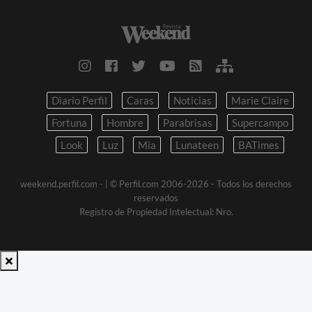
Diario Perfil
Caras
Noticias
Marie Claire
Fortuna
Hombre
Parabrisas
Supercampo
Look
Luz
Mia
Lunateen
BATimes
weekend.perfil.com -
| © Perfil.com 2006-2026 - Todos los derechos
reservados
Registro de Propiedad Intelectual: Nro.