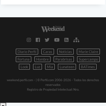
Diario Perfil
Caras
Noticias
Marie Claire
Fortuna
Hombre
Parabrisas
Supercampo
Look
Luz
Mia
Lunateen
BATimes
weekend.perfil.com -
| © Perfil.com 2006-2026 - Todos los derechos
reservados
Registro de Propiedad Intelectual: Nro.