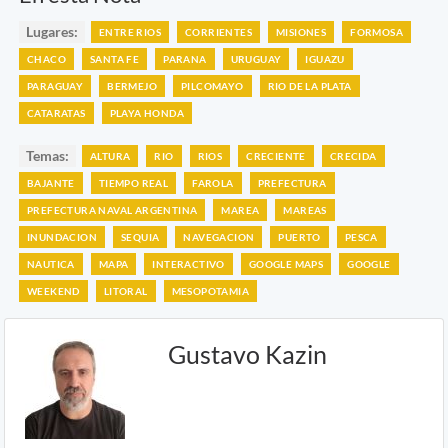
Lugares:
ENTRE RIOS
CORRIENTES
MISIONES
FORMOSA
CHACO
SANTA FE
PARANA
URUGUAY
IGUAZU
PARAGUAY
BERMEJO
PILCOMAYO
RIO DE LA PLATA
CATARATAS
PLAYA HONDA
Temas:
ALTURA
RIO
RIOS
CRECIENTE
CRECIDA
BAJANTE
TIEMPO REAL
FAROLA
PREFECTURA
PREFECTURA NAVAL ARGENTINA
MAREA
MAREAS
INUNDACION
SEQUIA
NAVEGACION
PUERTO
PESCA
NAUTICA
MAPA
INTERACTIVO
GOOGLE MAPS
GOOGLE
WEEKEND
LITORAL
MESOPOTAMIA
Gustavo Kazin