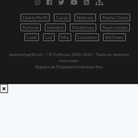
Diario Perfil
Caras
Noticias
Marie Claire
Fortuna
Hombre
Parabrisas
Supercampo
Look
Luz
Mia
Lunateen
BATimes
weekend.perfil.com -
| © Perfil.com 2006-2026 - Todos los derechos
reservados
Registro de Propiedad Intelectual: Nro.