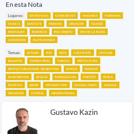
En esta Nota
Lugares:
ENTRE RIOS
CORRIENTES
MISIONES
FORMOSA
CHACO
SANTA FE
PARANA
URUGUAY
IGUAZU
PARAGUAY
BERMEJO
PILCOMAYO
RIO DE LA PLATA
CATARATAS
PLAYA HONDA
Temas:
ALTURA
RIO
RIOS
CRECIENTE
CRECIDA
BAJANTE
TIEMPO REAL
FAROLA
PREFECTURA
PREFECTURA NAVAL ARGENTINA
MAREA
MAREAS
INUNDACION
SEQUIA
NAVEGACION
PUERTO
PESCA
NAUTICA
MAPA
INTERACTIVO
GOOGLE MAPS
GOOGLE
WEEKEND
LITORAL
MESOPOTAMIA
Gustavo Kazin