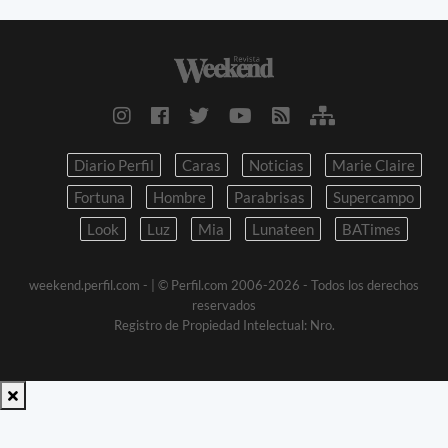
Diario Perfil
Caras
Noticias
Marie Claire
Fortuna
Hombre
Parabrisas
Supercampo
Look
Luz
Mia
Lunateen
BATimes
weekend.perfil.com -
| © Perfil.com 2006-2026 - Todos los derechos
reservados
Registro de Propiedad Intelectual: Nro.