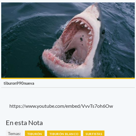
tiburon990nueva
https://www.youtube.com/embed/VvvTs7oh6Ow
En esta Nota
Temas:
TIBURÓN
TIBURÓN BLANCO
SURFISTAS