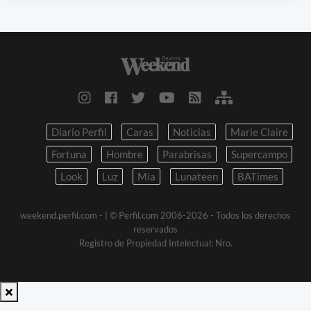
Diario Perfil
Caras
Noticias
Marie Claire
Fortuna
Hombre
Parabrisas
Supercampo
Look
Luz
Mia
Lunateen
BATimes
weekend.perfil.com -
| © Perfil.com 2006-2026 - Todos los derechos
reservados
Registro de Propiedad Intelectual: Nro.