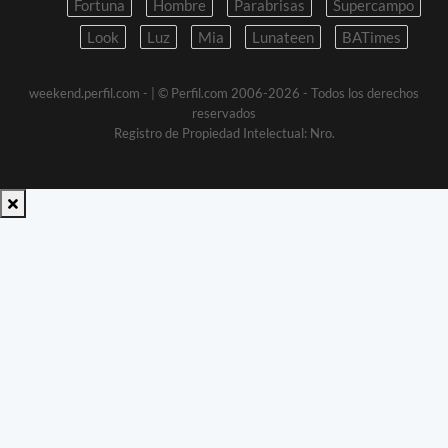
Fortuna
Hombre
Parabrisas
Supercampo
Look
Luz
Mia
Lunateen
BATimes
weekend.perfil.com -
| © Perfil.com 2006-2026 - Todos los derechos
reservados
Registro de Propiedad Intelectual: Nro.