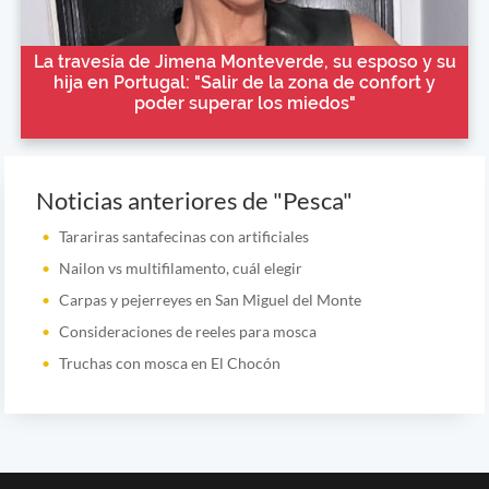
La travesía de Jimena Monteverde, su esposo y su
hija en Portugal: "Salir de la zona de confort y
poder superar los miedos"
Noticias anteriores de "Pesca"
Tarariras santafecinas con artificiales
Nailon vs multifilamento, cuál elegir
Carpas y pejerreyes en San Miguel del Monte
Consideraciones de reeles para mosca
Truchas con mosca en El Chocón