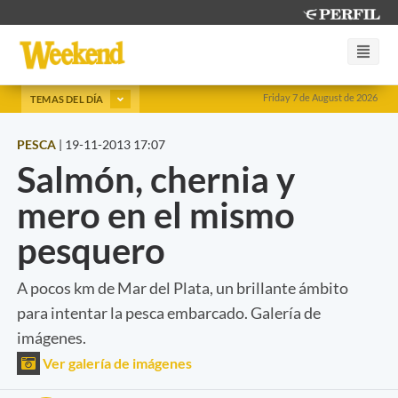
Friday 7 de August de 2026
TEMAS DEL DÍA
PESCA
|
19-11-2013 17:07
Salmón, chernia y
mero en el mismo
pesquero
A pocos km de Mar del Plata, un brillante ámbito
para intentar la pesca embarcado. Galería de
imágenes.
Ver galería de imágenes