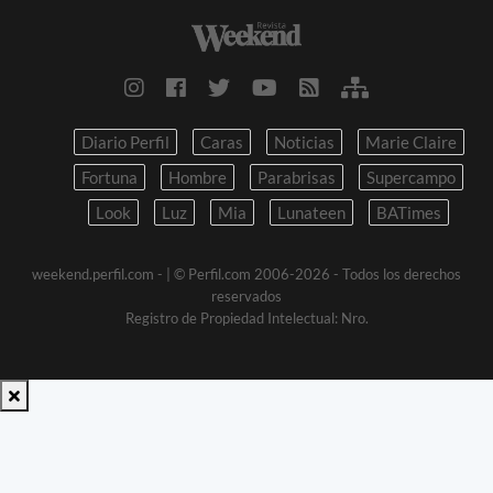
Diario Perfil
Caras
Noticias
Marie Claire
Fortuna
Hombre
Parabrisas
Supercampo
Look
Luz
Mia
Lunateen
BATimes
weekend.perfil.com -
| © Perfil.com 2006-2026 - Todos los derechos
reservados
Registro de Propiedad Intelectual: Nro.