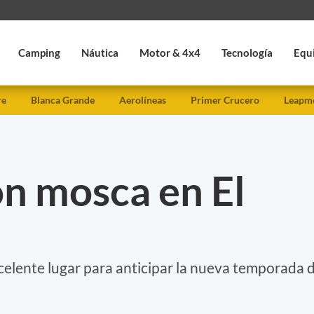
Camping
Náutica
Motor & 4x4
Tecnología
Equ
re
Blanca Grande
Aerolíneas
Primer Crucero
Leapmo
on mosca en El
celente lugar para anticipar la nueva temporada 