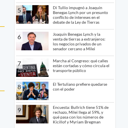
Di Tullio impugnó a Joaquín
5
Benegas Lynch por un presunto
conflicto de intereses en el
debate de la Ley de Tierras
Joaquín Benegas Lynch y la
6
venta de tierras a extranjeros:
los negocios privados de un
senador cercano a Milei
Marcha al Congreso: qué calles
7
están cortadas y cómo circula el
transporte público
El Tertuliano prefiere quedarse
8
con el poder
Encuesta: Bullrich tiene 51% de
9
rechazo, Milei llega al 59%, y
qué pasa con los números de
Kicillof y Myriam Bregman