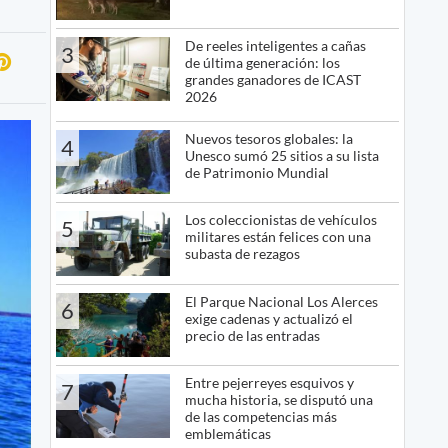
De reeles inteligentes a cañas
3
de última generación: los
grandes ganadores de ICAST
2026
Nuevos tesoros globales: la
4
Unesco sumó 25 sitios a su lista
de Patrimonio Mundial
Los coleccionistas de vehículos
5
militares están felices con una
subasta de rezagos
El Parque Nacional Los Alerces
6
exige cadenas y actualizó el
precio de las entradas
Entre pejerreyes esquivos y
7
mucha historia, se disputó una
de las competencias más
emblemáticas