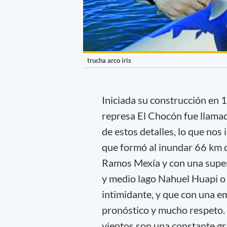
trucha arco iris
Iniciada su construcción en 
represa El Chocón fue llamad
de estos detalles, lo que no
que formó al inundar 66 km d
Ramos Mexía y con una super
y medio lago Nahuel Huapi o
intimidante, y que con una 
pronóstico y mucho respeto. 
vientos son una constante gr