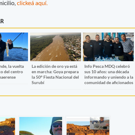
micilio,
clickeá aquí.
AR
de, la vuelta
La edición de oro ya está
Info Pesca MDQ celebró
co del centro
en marcha: Goya prepara
sus 10 años: una década
naerense
la 50° Fiesta Nacional del
informando y uniendo a la
Surubí
comunidad de aficionados