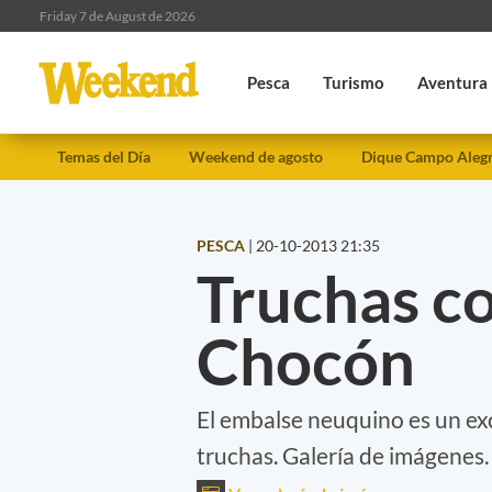
Friday 7 de August de 2026
Pesca
Turismo
Aventura
Temas del Día
Weekend de agosto
Dique Campo Aleg
PESCA
|
20-10-2013 21:35
Truchas c
Chocón
El embalse neuquino es un ex
truchas. Galería de imágenes.