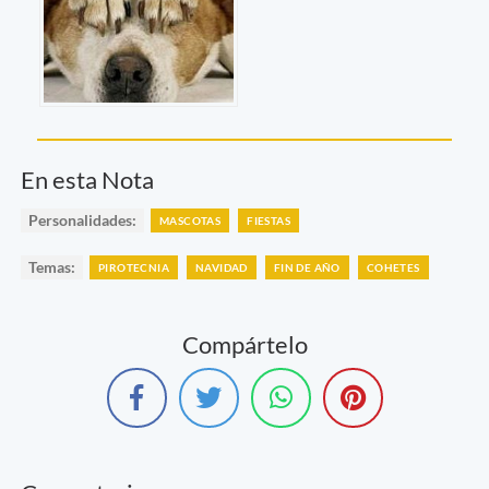
En esta Nota
Personalidades:
MASCOTAS
FIESTAS
Temas:
PIROTECNIA
NAVIDAD
FIN DE AÑO
COHETES
Compártelo