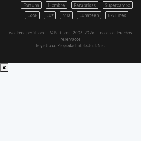
Fortuna
Hombre
Parabrisas
Supercampo
Look
Luz
Mia
Lunateen
BATimes
weekend.perfil.com -
| © Perfil.com 2006-2026 - Todos los derechos
reservados
Registro de Propiedad Intelectual: Nro.