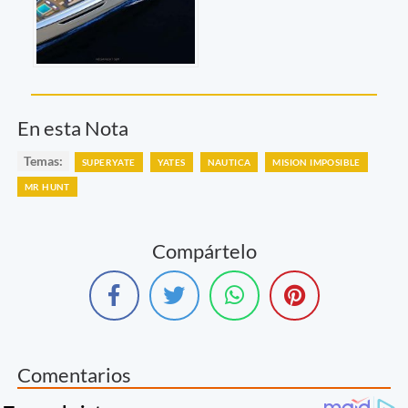
En esta Nota
Temas:
SUPERYATE
YATES
NAUTICA
MISION IMPOSIBLE
MR HUNT
Compártelo
Comentarios