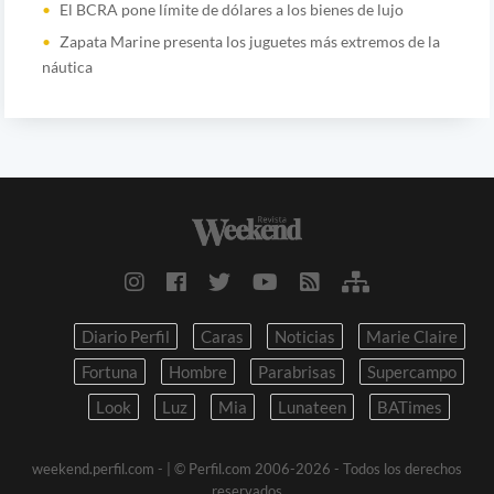
El BCRA pone límite de dólares a los bienes de lujo
Zapata Marine presenta los juguetes más extremos de la
náutica
Diario Perfil
Caras
Noticias
Marie Claire
Fortuna
Hombre
Parabrisas
Supercampo
Look
Luz
Mia
Lunateen
BATimes
weekend.perfil.com -
| © Perfil.com 2006-2026 - Todos los derechos
reservados