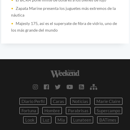
Zapata Marine presenta los juguetes más extremos de la
náutica
Majesty 175, así es el superyate de fibra de vidrio, uno de
los más grande del mundo
Diario Perfil
Caras
Noticias
Marie Claire
Fortuna
Hombre
Parabrisas
Supercampo
Look
Luz
Mia
Lunateen
BATimes