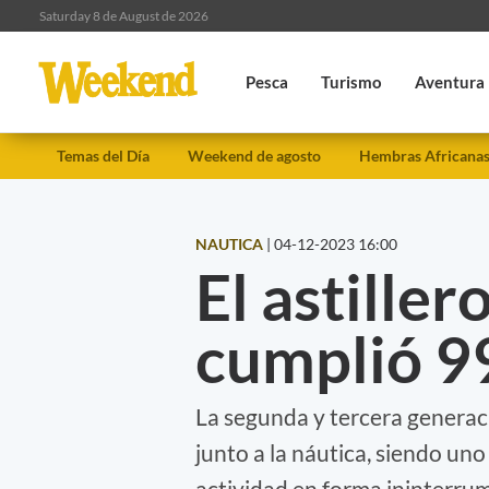
Saturday 8 de August de 2026
Pesca
Turismo
Aventura
Temas del Día
Weekend de agosto
Hembras Africana
NAUTICA
|
04-12-2023 16:00
El astiller
cumplió 99
La segunda y tercera generaci
junto a la náutica, siendo uno
actividad en forma ininterru