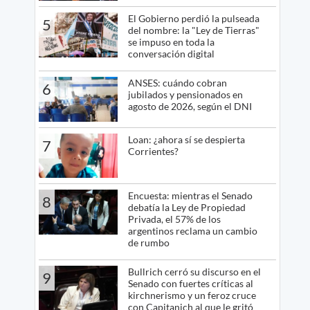
El Gobierno perdió la pulseada
5
del nombre: la "Ley de Tierras"
se impuso en toda la
conversación digital
ANSES: cuándo cobran
6
jubilados y pensionados en
agosto de 2026, según el DNI
Loan: ¿ahora sí se despierta
7
Corrientes?
Encuesta: mientras el Senado
8
debatía la Ley de Propiedad
Privada, el 57% de los
argentinos reclama un cambio
de rumbo
Bullrich cerró su discurso en el
9
Senado con fuertes críticas al
kirchnerismo y un feroz cruce
con Capitanich al que le gritó