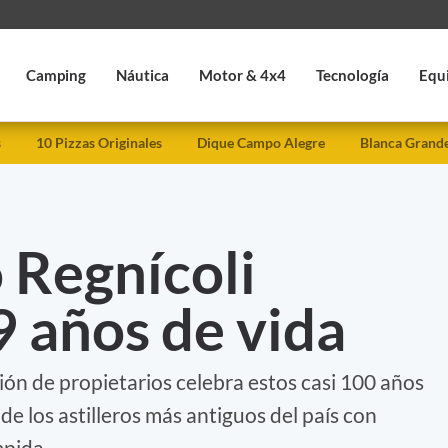
Camping
Náutica
Motor & 4x4
Tecnología
Equ
s
10 Pizzas Originales
Dique Campo Alegre
Blanca Grand
o Regnícoli
 años de vida
ón de propietarios celebra estos casi 100 años
 de los astilleros más antiguos del país con
mpida.