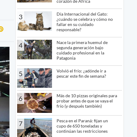
corazón de África
Día Internacional del Gato:
3
¿cuándo se celebra y cómo no
fallar en su cuidado
responsable?
Nace la primera huemul de
4
segunda generación bajo
cuidado profesional en la
Patagonia
Volvió el frío: ¿adónde ir a
5
pescar este fin de semana?
Más de 10 pizzas originales para
6
probar antes de que se vaya el
frío (y después también)
Pesca en el Paraná: fijan un
7
cupo de 650 toneladas y
continúan las restricciones