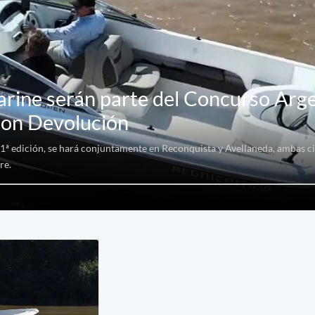
arine serán parte del Concurso Arg
con Devolución
31ª edición, se hará conjuntamente en Reconquista y Avellaneda, ambas c
re.