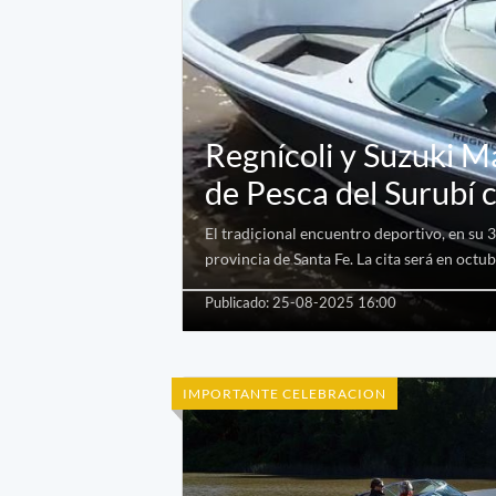
Regnícoli y Suzuki M
de Pesca del Surubí 
El tradicional encuentro deportivo, en su 
provincia de Santa Fe. La cita será en octub
Publicado: 25-08-2025 16:00
IMPORTANTE CELEBRACION