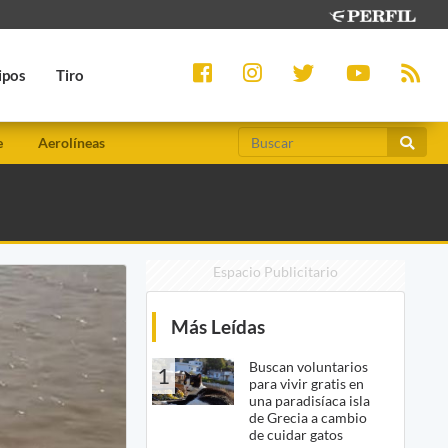
ipos
Tiro
e
Aerolíneas
Espacio Publicitario
Más Leídas
Buscan voluntarios
1
para vivir gratis en
una paradisíaca isla
de Grecia a cambio
de cuidar gatos