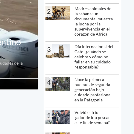
Madres animales de
2
la sabana: un
documental muestra
la lucha por la
supervivencia en el
corazón de África
entino
Día Internacional del
3
Gato: ¿cuándo se
celebra y cómo no
fallar en su cuidado
iudades de la
responsable?
Nace la primera
4
huemul de segunda
generación bajo
cuidado profesional
en la Patagonia
Volvió el frío:
5
¿adónde ir a pescar
este fin de semana?