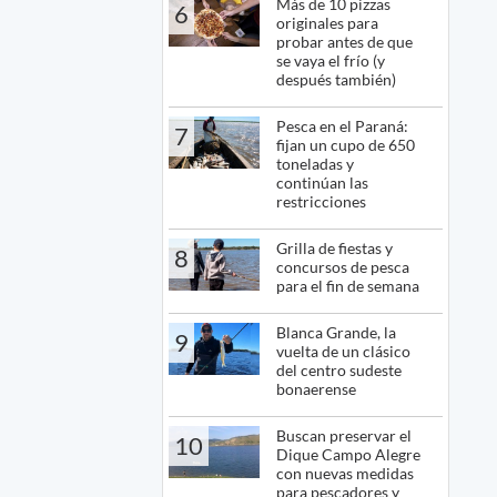
Más de 10 pizzas
6
originales para
probar antes de que
se vaya el frío (y
después también)
Pesca en el Paraná:
7
fijan un cupo de 650
toneladas y
continúan las
restricciones
Grilla de fiestas y
8
concursos de pesca
para el fin de semana
Blanca Grande, la
9
vuelta de un clásico
del centro sudeste
bonaerense
Buscan preservar el
10
Dique Campo Alegre
con nuevas medidas
para pescadores y