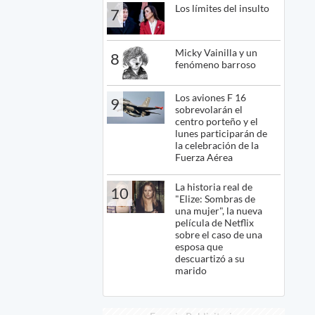
Los límites del insulto
7
Micky Vainilla y un
8
fenómeno barroso
Los aviones F 16
9
sobrevolarán el
centro porteño y el
lunes participarán de
la celebración de la
Fuerza Aérea
La historia real de
10
"Elize: Sombras de
una mujer", la nueva
película de Netflix
sobre el caso de una
esposa que
descuartizó a su
marido