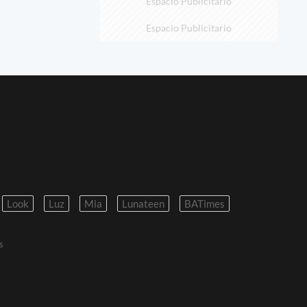
Espacio Publicitario
Espacio Publicitario
Look
Luz
Mia
Lunateen
BATimes
s