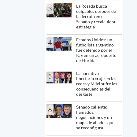
La Rosada busca
3
culpables después de
la derrota en el
Senado y recalcula su
estrategia
Estados Unidos: un
4
futbolista argentino
fue detenido por el
ICE en un aeropuerto
de Florida
La narrativa
5
libertaria cruje en las
redes y Milei sufre las
consecuencias del
desgaste
Senado caliente:
6
llamados,
negociaciones y un
mapa de aliados que
se reconfigura