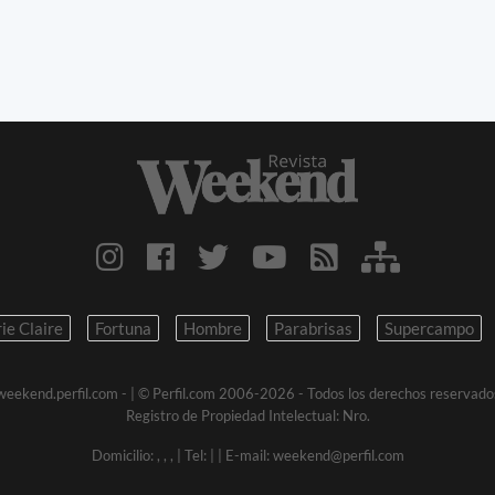
ie Claire
Fortuna
Hombre
Parabrisas
Supercampo
weekend.perfil.com -
| © Perfil.com 2006-2026 - Todos los derechos reservado
Registro de Propiedad Intelectual: Nro.
Domicilio:
,
,
,
| Tel:
|
| E-mail:
weekend@perfil.com