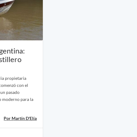
gentina:
tillero
lia propietaria
 comenzó con el
 un pasado
ro moderno para la
Por Martín D'Elía