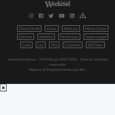
Diario Perfil
Caras
Noticias
Marie Claire
Fortuna
Hombre
Parabrisas
Supercampo
Look
Luz
Mia
Lunateen
BATimes
weekend.perfil.com -
| © Perfil.com 2006-2026 - Todos los derechos
reservados
Registro de Propiedad Intelectual: Nro.