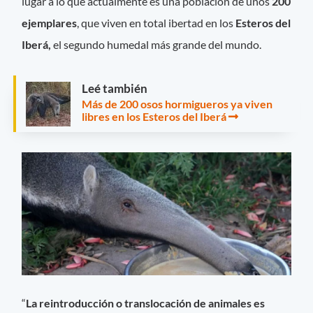
lugar a lo que actualmente es una población de unos
200
ejemplares
, que viven en total ibertad en los
Esteros del
Iberá,
el segundo humedal más grande del mundo.
Leé también
Más de 200 osos hormigueros ya viven
libres en los Esteros del Iberá
“
La reintroducción o translocación de animales es