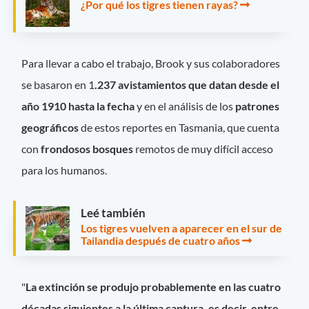
¿Por qué los tigres tienen rayas?
Para llevar a cabo el trabajo, Brook y sus colaboradores
se basaron en 1
.237 avistamientos que datan desde el
año 1910 hasta la fecha
y en el análisis de los
patrones
geográficos
de estos reportes en Tasmania, que cuenta
con
frondosos bosques
remotos de muy difícil acceso
para los humanos.
Leé también
Los tigres vuelven a aparecer en el sur de
Tailandia después de cuatro años
"
La extinción se produjo probablemente en las cuatro
décadas siguientes a la última captura, es decir, entre