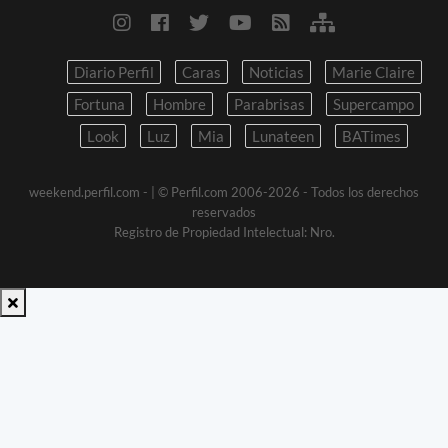
Diario Perfil
Caras
Noticias
Marie Claire
Fortuna
Hombre
Parabrisas
Supercampo
Look
Luz
Mia
Lunateen
BATimes
weekend.perfil.com -
| © Perfil.com 2006-2026 - Todos los derechos
reservados
Registro de Propiedad Intelectual: Nro.