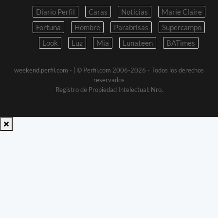
Diario Perfil
Caras
Noticias
Marie Claire
Fortuna
Hombre
Parabrisas
Supercampo
Look
Luz
Mia
Lunateen
BATimes
weekend.perfil.com -
| © Perfil.com 2006-2026 - Todos los derechos
reservados
Registro de Propiedad Intelectual: Nro.