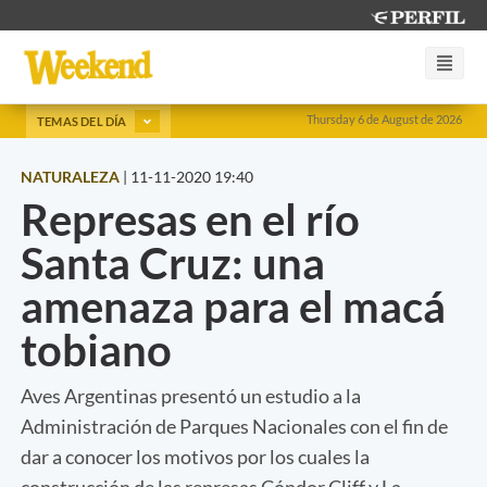
Thursday 6 de August de 2026
TEMAS DEL DÍA
NATURALEZA
|
11-11-2020 19:40
Represas en el río
Santa Cruz: una
amenaza para el macá
tobiano
Aves Argentinas presentó un estudio a la
Administración de Parques Nacionales con el fin de
dar a conocer los motivos por los cuales la
construcción de las represas Cóndor Cliff y La