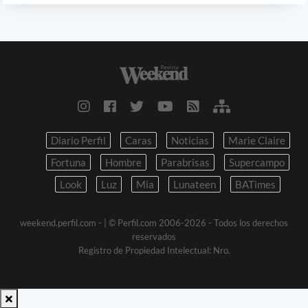
Diario Perfil
Caras
Noticias
Marie Claire
Fortuna
Hombre
Parabrisas
Supercampo
Look
Luz
Mia
Lunateen
BATimes
weekend.perfil.com -
| © Perfil.com 2006-2026 - Todos los derechos
reservados
Registro de Propiedad Intelectual: Nro.